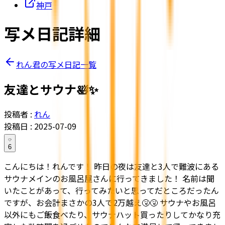
神戸
写メ日記詳細
れん君の写メ日記一覧
友達とサウナ🛀✨
投稿者 :
れん
投稿日 :
2025-07-09
6
こんにちは！れんです！ 昨日の夜は友達と3人で難波にある
サウナメインのお風呂屋さんに行ってきました！ 名前は聞
いたことがあって、行ってみたいと思ってだところだったん
ですが、お会計まさかの3人で2万越え🤧🤧 サウナやお風呂
以外にもご飯食べたり、サウナハット買ったりしてかなり充