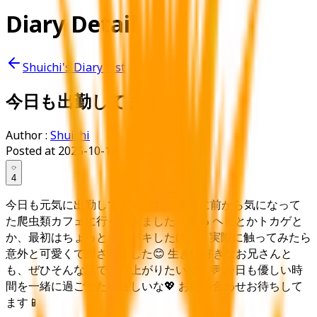
Diary Detail
Shuichi's Diary List
今日も出勤してます
Author :
Shuichi
Posted at
2025-10-12
4
今日も元気に出勤してます✨ お仕事前に前から気になって
た爬虫類カフェに行ってきました！🦎🐍 ヘビとかトカゲと
か、最初はちょっとドキドキしたけど、実際に触ってみたら
意外と可愛くて癒されました😊 生き物好きなお兄さんと
も、ぜひそんな話で盛り上がりたいです💬 今日も優しい時
間を一緒に過ごせたら嬉しいな💖 お問い合わせお待ちして
ます📱