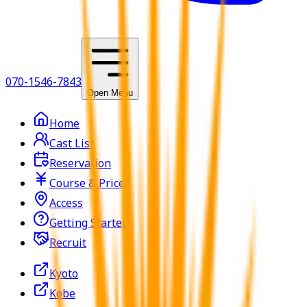
070-1546-7843
Open Menu
Home
Cast List
Reservation
Course & Price
Access
Getting Started
Recruit
Kyoto
Kobe