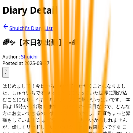
Diary Detail
Shuichi's Diary List
🌈✨【本日初出勤】✨🌈
Author :
Shuichi
Posted at
2025-08-27
1
はじめまして！今日から働かせていただくことになりまし
た、しゅういちです😌 ずっと気になっていた世界に飛び込
むことになり…ドキドキとワクワクで胸がいっぱいです。 本
日は 15時から出勤 します！ 初めての一日目なので、どんな
方にお会いできるのかすごく楽しみですし、正直ちょっと緊
張もしています💦 まだ慣れないことも多いかもしれません
が、優しくリードしていただけたらとても嬉しいです☺️ こ