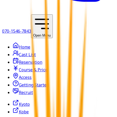
070-1546-7843
Open Menu
Home
Cast List
Reservation
Course & Price
Access
Getting Started
Recruit
Kyoto
Kobe